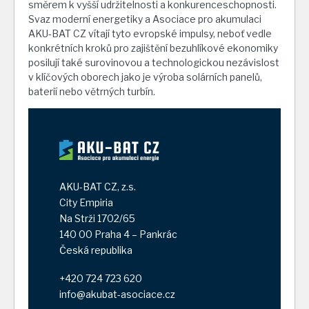
směrem k vyšší udržitelnosti a konkurenceschopnosti.
Svaz moderní energetiky a Asociace pro akumulaci
AKU-BAT CZ vítají tyto evropské impulsy, neboť vedle
konkrétních kroků pro zajištění bezuhlíkové ekonomiky
posilují také surovinovou a technologickou nezávislost
v klíčových oborech jako je výroba solárních panelů,
baterií nebo větrných turbín.
AKU-BAT CZ, z.s.
City Empiria
Na Strži 1702/65
140 00 Praha 4 – Pankrác
Česká republika
+420 724 723 620
info@akubat-asociace.cz