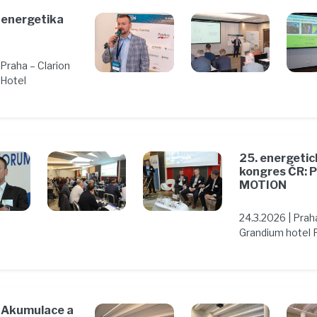
í energetika
 Praha – Clarion
Hotel
25. energetic
kongres ČR: 
MOTION
24.3.2026 | Prah
Grandium hotel 
 Akumulace a