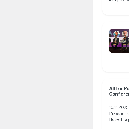
All for P
Confere
19.11.2025
Prague – 
Hotel Pra