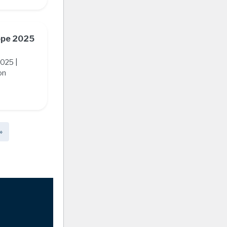
ope 2025
2025 |
on
»