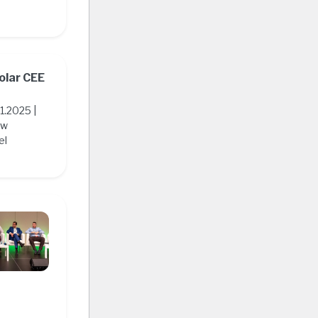
olar CEE
1.2025 |
aw
el