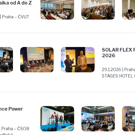
aika od A do Z
 | Praha – ČVUT
SOLAR FLEX 
2026
29.1.2026 | Prah
STAGES HOTEL 
nce Power
 | Praha – ČSOB
dlická