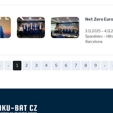
Net Zero Eur
3.11.2025 – 4.11.
Španělsko – Hilt
Barcelona
«
‹
1
2
3
4
5
6
7
8
9
›