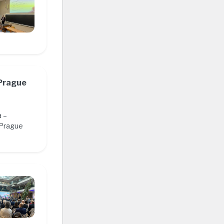
Prague
a –
Prague