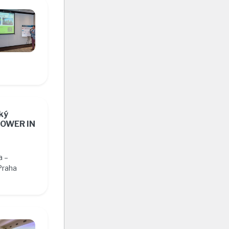
ký
POWER IN
a –
Praha