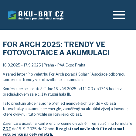
FOR ARCH 2025: TRENDY VE
FOTOVOLTAICE A AKUMULACI
16.9.2025 - 17.9.2025 | Praha - PVA Expo Praha
V rámci letošního veletrhu For Arch pořádá Solární Asociace odbornou
konferenci Trendy ve fotovoltaice a akumulaci.
Konference se uskuteční dne 16. září 2025 od 14:00 do 17:15 hodin v
přednáškovém sále č. 1 (vstupní hala II).
Tato prestižní akce nabídne přehled nejnovějších trendů v oblasti
fotovoltaiky a akumulace energie, zaměřený na aktuální vývoj a inovace,
které ovlivňují tuto rychle se rozvíjející oblast.
Zájemce o účast na konferenci prosíme o vyplnění registračního formuláře
ZDE
do 15. 9. 2025 do 12 hod.
K registraci navíc obdržíte zdarma i
vstupenku na celý veletrh.