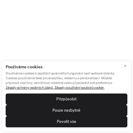
Akce
Podcasty
Fotogalerie
Pro média
GDPR
Ke stažení
Odběr newsletteru:
ODEBÍRAT
×
Používáme cookies
Používáme cookies k zajištění správného fungování naší webové stránky.
Poslední newsletter:
Zobrazit
Cookies používáme také pro analytiku, reklamu a personalizaci. Můžete
přijmout všechny, odmítnout volitelné nebo přizpůsobit své preference.
Sledujte nás
Zásady ochrany osobních údajů.
Zásady používání souborů cookie.
Přizpůsobit
Pouze nezbytné
Povolit vše