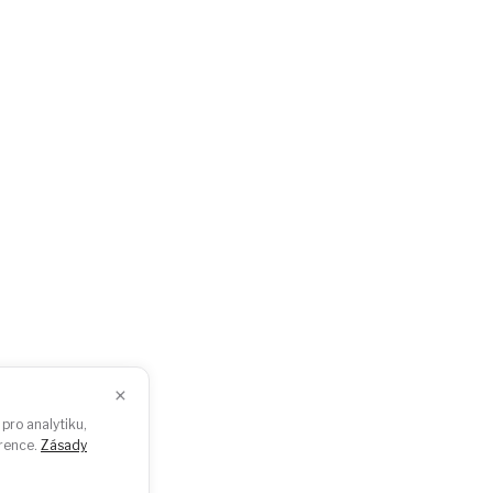
ce
Pro média
dcasty
GDPR
togalerie
Ke stažení
×
Sledujte nás
pro analytiku,
erence.
Zásady