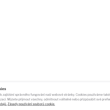
O nás
Ak
ace.cz
Případové studie
Po
Kontakt
Fo
kies
k zajištění správného fungování naší webové stránky. Cookies používáme také 
T
izaci. Můžete přijmout všechny, odmítnout volitelné nebo přizpůsobit své pref
dajů.
Zásady používání souborů cookie.