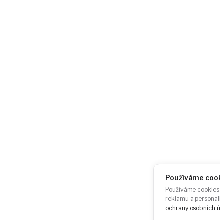
AKU-BAT CZ, z.s.
+420 724 723 620
City Empiria
info@akubat-asoci
Na Strži 1702/65
140 00 Praha 4 –
Pankrác
Česká republika
Používáme coo
Odběr newsletteru:
Používáme cookies 
ODEBÍRA
reklamu a personal
ochrany osobních ú