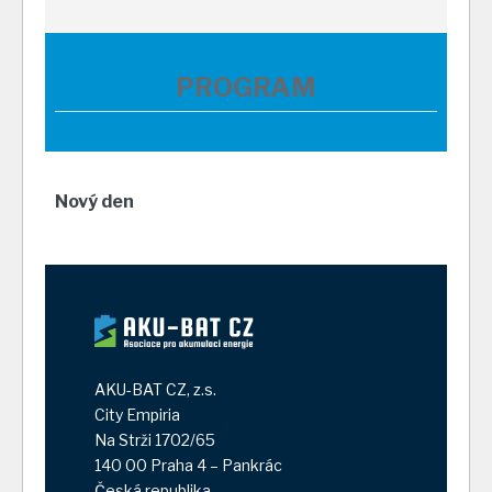
PROGRAM
Nový den
AKU-BAT CZ, z.s.
City Empiria
Na Strži 1702/65
140 00 Praha 4 – Pankrác
Česká republika