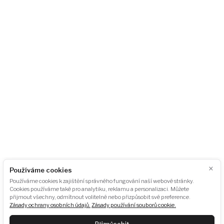
AKU-BAT CZ, z.s.
City Empiria
Na Strži 1702/65
140 00 Praha 4 – Pankrác
Česká republika
+420 724 723 620
info@akubat-asociace.cz
O nás
Případové studie
Kontakt
Akce
Podcasty
Fotogalerie
Pro média
GDPR
×
Používáme cookies
Ke stažení
Odběr newsletteru:
Používáme cookies k zajištění správného fungování naší webové stránky.
Cookies používáme také pro analytiku, reklamu a personalizaci. Můžete
přijmout všechny, odmítnout volitelné nebo přizpůsobit své preference.
Zásady ochrany osobních údajů.
Zásady používání souborů cookie.
ODEBÍRAT