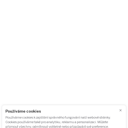
140 00 Praha 4 – Pankrác
Česká republika
+420 724 723 620
info@akubat-asociace.cz
O nás
Případové studie
Kontakt
Akce
Podcasty
Fotogalerie
Pro média
GDPR
Ke stažení
Odběr newsletteru:
ODEBÍRAT
×
Používáme cookies
Používáme cookies k zajištění správného fungování naší webové stránky.
Cookies používáme také pro analytiku, reklamu a personalizaci. Můžete
přijmout všechny, odmítnout volitelné nebo přizpůsobit své preference.