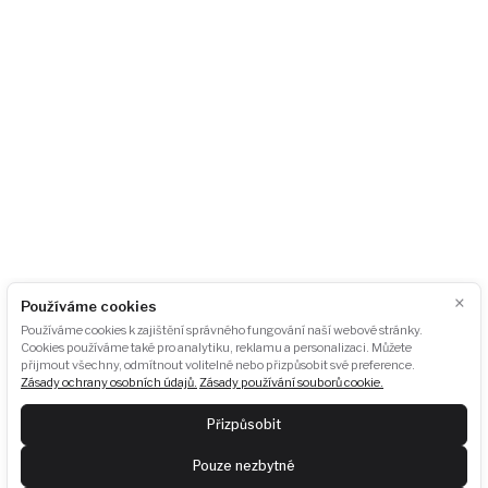
140 00 Praha 4 – Pankrác
Česká republika
+420 724 723 620
info@akubat-asociace.cz
O nás
Případové studie
Kontakt
Akce
Podcasty
Fotogalerie
Pro média
GDPR
×
Používáme cookies
Ke stažení
Odběr newsletteru:
Používáme cookies k zajištění správného fungování naší webové stránky.
Cookies používáme také pro analytiku, reklamu a personalizaci. Můžete
přijmout všechny, odmítnout volitelné nebo přizpůsobit své preference.
Zásady ochrany osobních údajů.
Zásady používání souborů cookie.
ODEBÍRAT
Přizpůsobit
Pouze nezbytné
Poslední newsletter:
Zobrazit